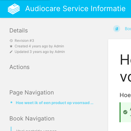
Audiocare Service Informatie
Bo
Details
Revision #3
Created
4 years ago
by
Admin
Updated
3 years ago
by
Admin
H
Actions
v
Page Navigation
Hoe 
Hoe weet ik of een product op voorraad is?
Book Navigation