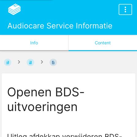
Audiocare Service Informatie
Info
Content
Openen BDS-
uitvoeringen
Uitleg afdekkap verwijderen BDS-