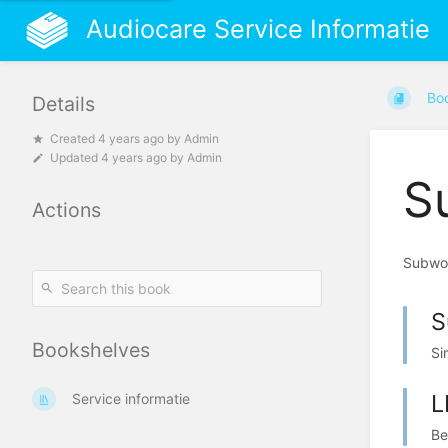
Audiocare Service Informatie
Bo
Details
Created
4 years ago
by
Admin
Updated
4 years ago
by
Admin
S
Actions
Subwoo
S
Bookshelves
Si
L
Service informatie
Be