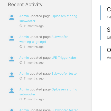
Recent Activity
C
Admin
updated page
Oplossen storing
Ce
subwoofer
11 months ago
S
Admin
updated page
Subwoofer
Ui
werking uitgelegd
11 months ago
O
Ve
Admin
updated page
LFE Triggerkabel
11 months ago
Admin
updated page
Subwoofer testen
11 months ago
Admin
updated page
Oplossen storing
subwoofer
11 months ago
Admin
updated page
Subwoofer testen