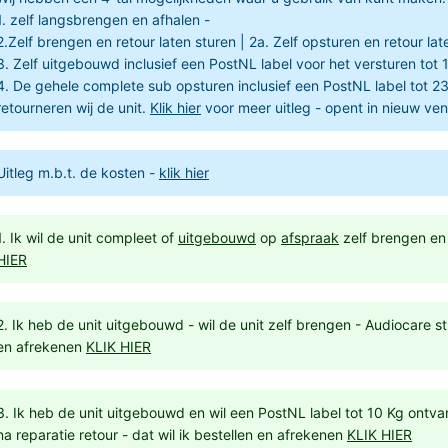
1. zelf langsbrengen en afhalen -
2.Zelf brengen en retour laten sturen | 2a. Zelf opsturen en retour lat
3. Zelf uitgebouwd inclusief een PostNL label voor het versturen tot 
4. De gehele complete sub opsturen inclusief een PostNL label tot 2
retourneren wij de unit.
Klik hier
voor meer uitleg - opent in nieuw ven
Uitleg m.b.t. de kosten -
klik hier
1. Ik wil de unit compleet of
uitgebouwd
op
afspraak
zelf brengen en 
HIER
2. Ik heb de unit uitgebouwd - wil de unit zelf brengen - Audiocare stu
en afrekenen
KLIK HIER
3. Ik heb de unit uitgebouwd en wil een PostNL label tot 10 Kg ontv
na reparatie retour - dat wil ik bestellen en afrekenen
KLIK HIER