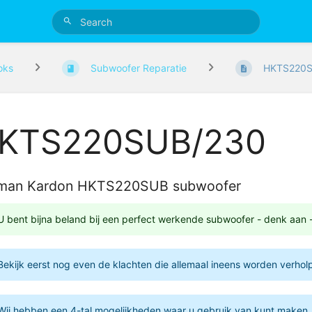
oks
Subwoofer Reparatie
HKTS220S
KTS220SUB/230
man Kardon HKTS220SUB subwoofer
U bent bijna beland bij een perfect werkende subwoofer - denk aan
Bekijk eerst nog even de klachten die allemaal ineens worden verholp
Wij hebben een 4-tal mogelijkheden waar u gebruik van kunt maken.