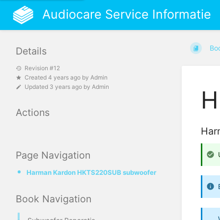
Audiocare Service Informatie
Bo
Details
Revision #12
Created
4 years ago
by
Admin
Updated
3 years ago
by
Admin
H
Actions
Har
Page Navigation
Harman Kardon HKTS220SUB subwoofer
Book Navigation