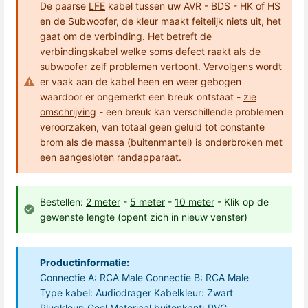
De paarse
LFE
kabel tussen uw AVR - BDS - HK of HS
en de Subwoofer, de kleur maakt feitelijk niets uit, het
gaat om de verbinding. Het betreft de
verbindingskabel welke soms defect raakt als de
subwoofer zelf problemen vertoont. Vervolgens wordt
er vaak aan de kabel heen en weer gebogen
waardoor er ongemerkt een breuk ontstaat -
zie
omschrijving
- een breuk kan verschillende problemen
veroorzaken, van totaal geen geluid tot constante
brom als de massa (buitenmantel) is onderbroken met
een aangesloten randapparaat.
Bestellen:
2 meter
-
5 meter
-
10 meter
- Klik op de
gewenste lengte (opent zich in nieuw venster)
Productinformatie:
Connectie A: RCA Male Connectie B: RCA Male
Type kabel: Audiodrager Kabelkleur: Zwart
Plugkleur: Geel Materiaal buitenkant: PVC